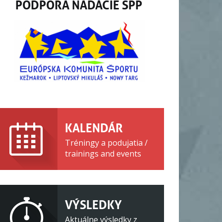
PODPORA NADÁCIE SPP
KALENDÁR
Tréningy a podujatia /
trainings and events
VÝSLEDKY
Aktuálne výsledky z