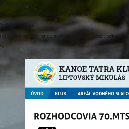
Stiahnuť foto
(kliknite pravou stranou myšky a vyberte - Uložiť odkaz ako..
">
Stiahnuť foto
(kliknite pravou stranou myšky a vyberte - Uložiť odkaz ako..
">
KANOE TATRA KL
LIPTOVSKÝ MIKULÁŠ
ÚVOD
KLUB
AREÁL VODNÉHO SLAL
ROZHODCOVIA 70.MTS