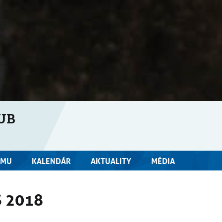
.)
.)
UB
OMU
KALENDÁR
AKTUALITY
MÉDIA
 2018