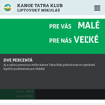
KANOE TATRA KLUB
Úvod
LIPTOVSKÝ MIKULÁŠ
Klub
O klube
Vedenie klubu
Športovci a osobnosti
Naši partneri
DVE PERCENTÁ
Kontakt
Aj s vašou pomocou môže Kanoe Tatra Klub pokračovať vo vytváraní
lepších podmienok pre mládež
2% z dane
Areál Vodného Slalomu
O areáli
Prenájom