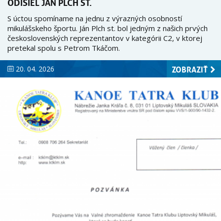
ODIŠIEL JÁN PLCH ST.
S úctou spomíname na jednu z výrazných osobností
mikulášskeho športu. Ján Plch st. bol jedným z našich prvých
československých reprezentantov v kategórii C2, v ktorej
pretekal spolu s Petrom Tkáčom.
ZOBRAZIŤ
20. 04. 2026