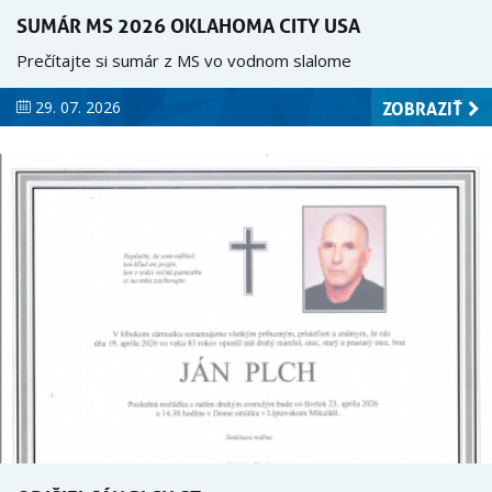
SUMÁR MS 2026 OKLAHOMA CITY USA
Kalendár
Prečítajte si sumár z MS vo vodnom slalome
Kalendár / Calendar
ZOBRAZIŤ
29. 07. 2026
Podujatia / Events
Dokumenty / Documents
Aktuality
Média